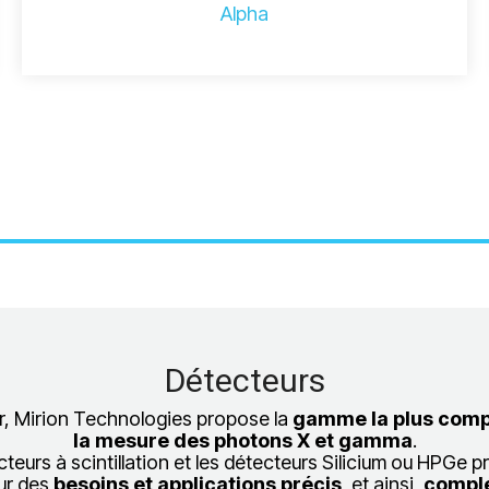
Alpha
Détecteurs
r, Mirion Technologies propose la
gamme la plus comp
la mesure des photons X et gamma
.
teurs à scintillation et les détecteurs Silicium ou HPGe 
ur des
besoins et applications précis
, et ainsi,
compl