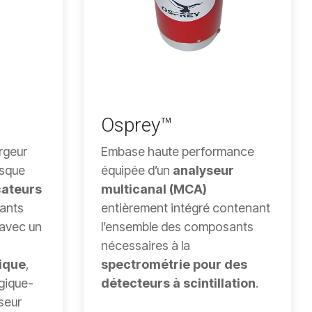
Osprey™
rgeur
Embase haute performance
rsque
équipée d’un
analyseur
cateurs
multicanal (MCA)
ants
entièrement intégré contenant
 avec un
l’ensemble des composants
nécessaires à la
ique
,
spectrométrie pour des
gique-
détecteurs à scintillation
.
seur