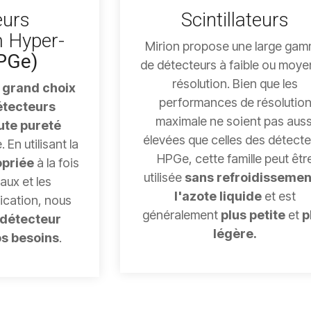
eurs
Scintillateurs
 Hyper-
Mirion propose une large ga
PGe)
de détecteurs à faible ou moy
résolution. Bien que les
s grand choix
performances de résolutio
étecteurs
maximale ne soient pas auss
te pureté
élevées que celles des détecte
 En utilisant la
HPGe, cette famille peut êtr
opriée
à la fois
utilisée
sans refroidissemen
aux et les
l'azote liquide
et est
ication, nous
généralement
plus petite
et
p
détecteur
légère.
os besoins
.