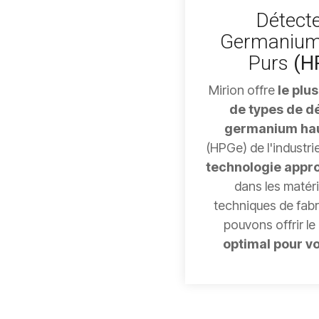
Détect
Germanium
Purs
(H
Mirion offre
le plu
de types de d
germanium hau
(HPGe) de l'industrie.
technologie appr
dans les matéri
techniques de fabr
pouvons offrir le
optimal pour v