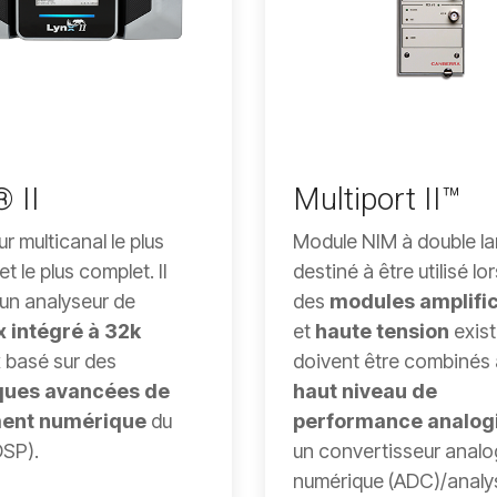
 II
Multiport II™
r multicanal le plus
Module NIM à double la
t le plus complet. Il
destiné à être utilisé lo
'un analyseur de
des
modules amplifi
 intégré à 32k
et
haute tension
exist
x
basé sur des
doivent être combinés
ques avancées de
haut niveau de
ment numérique
du
performance analog
DSP).
un convertisseur analo
numérique (ADC)/analy