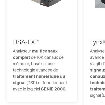
DSA-LX™
Lynx®
Analyseur
multicanaux
Analyseu
complet
de 16K canaux de
avancé e
mémoire, basé sur une
s'agit d
technologie avancée de
signaux
traitement numérique du
canau
signal
(DSP) et fonctionnant
techni
avec le logiciel
GENIE 2000.
traite
signal (