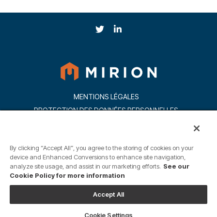
MENTIONS LÉGALES
PROTECTION DES DONNÉES PERSONNELLES
CCPA: NE PAS DIVULGUER MES INFORMATIONS PERSONNELLES
EGALITÉ PROFESSIONELLE
CARRIÈRES
By clicking “Accept All”, you agree to the storing of cookies on your
PARAMÈTRES DES COOKIES
device and Enhanced Conversions to enhance site navigation,
© 2026 Mirion Technologies, Inc. Tous Droits Réservés
analyze site usage, and assist in our marketing efforts.
See our
Cookie Policy for more information
Accept All
Cookie Settings